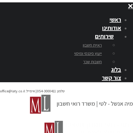
ראשי
אודותינו
שירותים
ראיית חשבון
ייעוץ פיננסי ומיסוי
חשבות שכר
בלוג
צור קשר
טלפון: 054-3000411 | אימייל:
office@laty.co.il