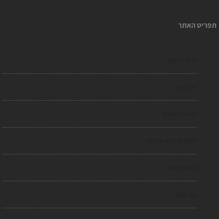
ריט האתר
רואי חשבון
אודותינו
ראיית חשבון
ייעוץ פיננסי ומיסוי
חשבות שכר
צור קשר